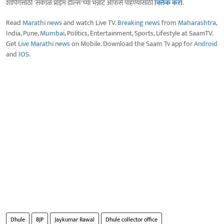
शॉपिंगसाठी 'सकाळ प्राईम डील्स'च्या भन्नाट ऑफर्स पाहण्यासाठी
क्लिक करा
.
Read
Marathi news
and watch Live TV.
Breaking news
from
Maharashtra
,
India, Pune,
Mumbai
, Politics, Entertainment, Sports, Lifestyle at SaamTV.
Get
Live Marathi news
on Mobile. Download the Saam Tv app for
Android
and
IOS
.
Dhule
BJP
Jaykumar Rawal
Dhule collector office