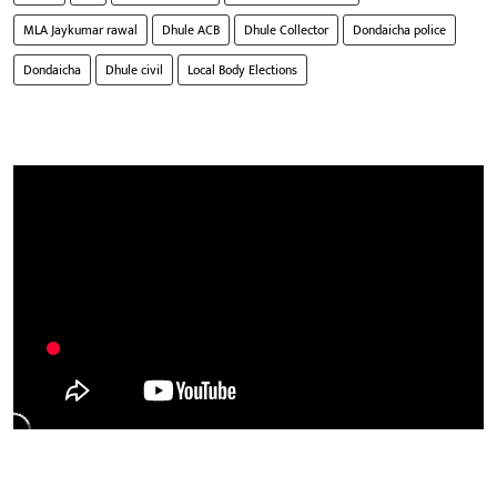
MLA Jaykumar rawal
Dhule ACB
Dhule Collector
Dondaicha police
Dondaicha
Dhule civil
Local Body Elections