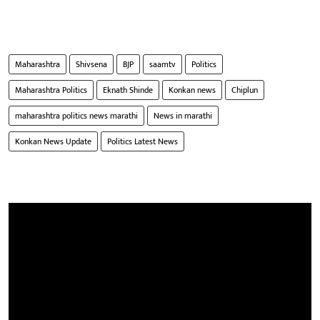
Maharashtra
Shivsena
BJP
saamtv
Politics
Maharashtra Politics
Eknath Shinde
Konkan news
Chiplun
maharashtra politics news marathi
News in marathi
Konkan News Update
Politics Latest News