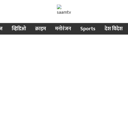
ीज
व्हिडिओ
क्राइम
मनोरंजन
Sports
देश विदेश