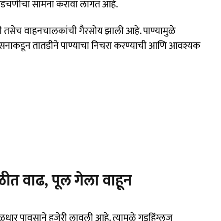
ा अडचणींचा सामना करावा लागत आहे.
ंची तसेच वाहनचालकांची गैरसोय झाली आहे. पाण्यामुळे
शासनाकडून तातडीने पाण्याचा निचरा करण्याची आणि आवश्यक
ीत वाढ, पूल गेला वाहून
ुसळधार पावसाने हजेरी लावली आहे. त्यामुळे गडहिंग्लज