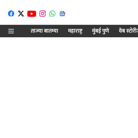
ताज्या बातम्या
महाराष्ट्र
मुंबई पुणे
वेब स्टोर