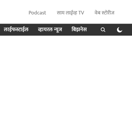
Podcast
साम लाईव्ह TV
वेब स्टोरीज
लाईफस्टाईल
व्हायरल न्यूज
बिझनेस