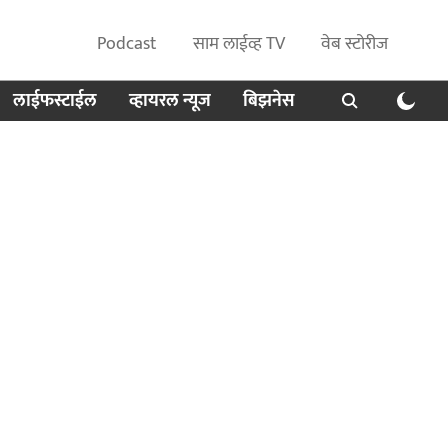
Podcast
साम लाईव्ह TV
वेब स्टोरीज
लाईफस्टाईल
व्हायरल न्यूज
बिझनेस