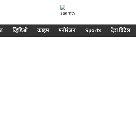
ीज
व्हिडिओ
क्राइम
मनोरंजन
Sports
देश विदेश