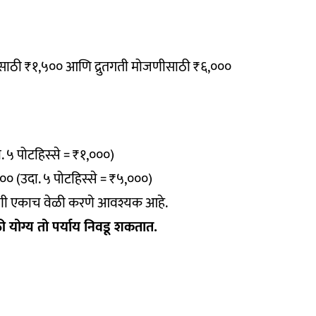
जणीसाठी ₹१,५०० आणि द्रुतगती मोजणीसाठी ₹६,०००
ा. ५ पोटहिस्से = ₹१,०००)
१,००० (उदा. ५ पोटहिस्से = ₹५,०००)
ोजणी एकाच वेळी करणे आवश्यक आहे.
ी योग्य तो पर्याय निवडू शकतात.