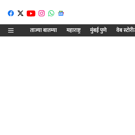
ताज्या बातम्या
महाराष्ट्र
मुंबई पुणे
वेब स्टोर