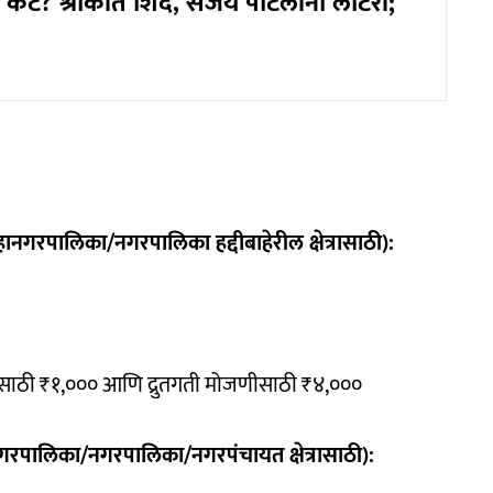
्ता कट? श्रीकांत शिंदे, संजय पाटलांना लॉटरी;
ानगरपालिका/नगरपालिका हद्दीबाहेरील क्षेत्रासाठी):
जणीसाठी ₹१,००० आणि द्रुतगती मोजणीसाठी ₹४,०००
गरपालिका/नगरपालिका/नगरपंचायत क्षेत्रासाठी):