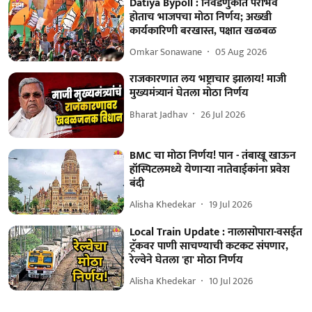
Datiya Bypoll : निवडणुकीत पराभव
होताच भाजपचा मोठा निर्णय; अख्खी
कार्यकारिणी बरखास्त, पक्षात खळबळ
Omkar Sonawane
05 Aug 2026
राजकारणात लय भष्ट्राचार झालाय! माजी
मुख्यमंत्र्यानं घेतला मोठा निर्णय
Bharat Jadhav
26 Jul 2026
BMC चा मोठा निर्णय! पान - तंबाखू खाऊन
हॉस्पिटलमध्ये येणाऱ्या नातेवाईकांना प्रवेश
बंदी
Alisha Khedekar
19 Jul 2026
Local Train Update : नालासोपारा-वसईत
ट्रॅकवर पाणी साचण्याची कटकट संपणार,
रेल्वेने घेतला 'हा' मोठा निर्णय
Alisha Khedekar
10 Jul 2026