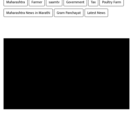
Maharashtra
Farmer
saamtv
Government
Tax
Poultry Farm
Maharashtra News in Marathi
Gram Panchayat
Latest News