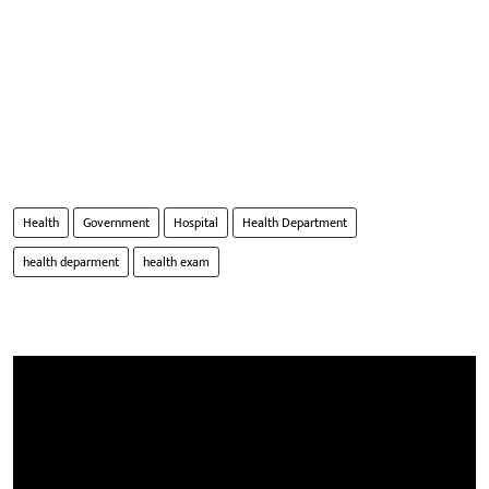
Health
Government
Hospital
Health Department
health deparment
health exam