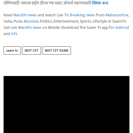
शॉपिंगसाठी 'सकाळ प्राईम डील्स'च्या भन्नाट ऑफर्स पाहण्यासाठी
क्लिक करा
.
Read
Marathi news
and watch Live TV.
Breaking news
from
Maharashtra
,
India, Pune,
Mumbai
, Politics, Entertainment, Sports, Lifestyle at SaamTV.
Get
Live Marathi news
on Mobile. Download the Saam Tv app for
Android
and
IOS
.
saam tv
MHT CET
MHT CET EXAM