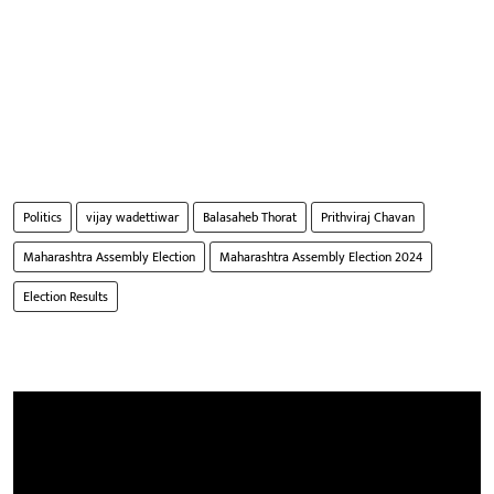
Politics
vijay wadettiwar
Balasaheb Thorat
Prithviraj Chavan
Maharashtra Assembly Election
Maharashtra Assembly Election 2024
Election Results