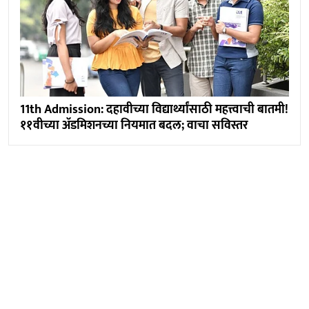
11th Admission: दहावीच्या विद्यार्थ्यांसाठी महत्त्वाची बातमी!
११वीच्या अ‍ॅडमिशनच्या नियमात बदल; वाचा सविस्तर