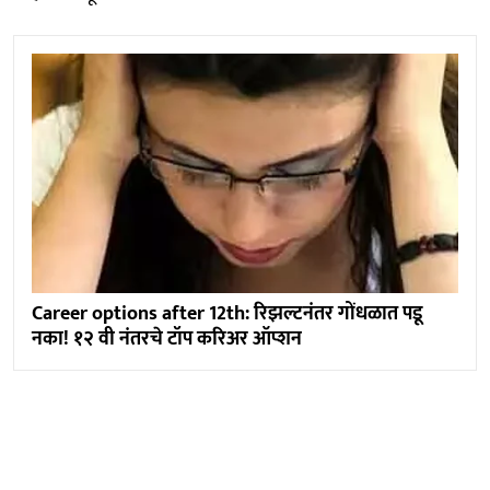
Career options after 12th: रिझल्टनंतर गोंधळात पडू
नका! १२ वी नंतरचे टॉप करिअर ऑप्शन