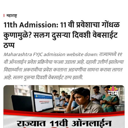
महाराष्ट्र
11th Admission: 11 वी प्रवेशाचा गोंधळ
कुणामुळे? सलग दुसऱ्या दिवशी वेबसाईट
ठप्प
Maharashtra FYJC admission website down: राज्यामध्ये ११
वी ऑनलाईन प्रवेश प्रक्रियेचा फज्जा उडाला आहे. दहावी उत्तीर्ण झालेल्या
विद्यार्थ्यांना अकरावीचा प्रवेश करताना अडचणींचा सामना करावा लागत
आहे. सलग दुसऱ्या दिवशी वेबसाईट ठप्प झाली.