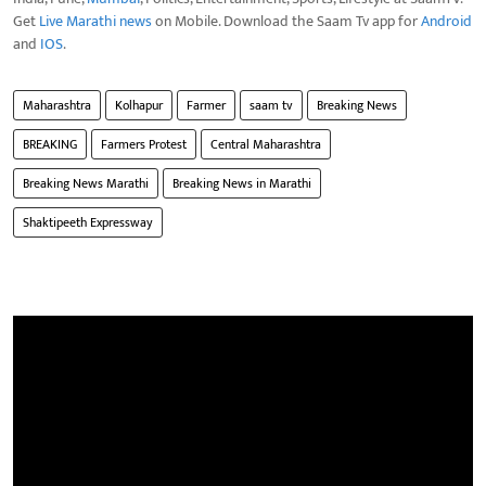
Get
Live Marathi news
on Mobile. Download the Saam Tv app for
Android
and
IOS
.
Maharashtra
Kolhapur
Farmer
saam tv
Breaking News
BREAKING
Farmers Protest
Central Maharashtra
Breaking News Marathi
Breaking News in Marathi
Shaktipeeth Expressway