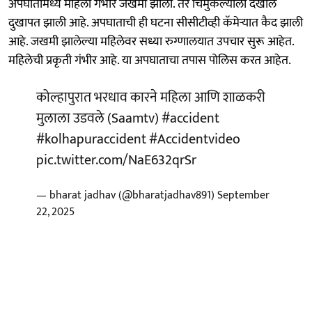
अपघातामध्ये महिला गंभीर जखमी झाली. तर चिमुकल्याला देखील
दुखापत झाली आहे. अपघाताची ही घटना सीसीटीव्ही कॅमेऱ्यात कैद झाली
आहे. जखमी झालेल्या महिलेवर सध्या रुग्णालयात उपचार सुरू आहेत.
महिलेची प्रकृती गंभीर आहे. या अपघाताचा तपास पोलिस करत आहेत.
कोल्हापुरात भरधाव कारने महिला आणि शाळकरी
मुलाला उडवले (Saamtv)
#accident
#kolhapuraccident
#Accidentvideo
pic.twitter.com/NaE632qrSr
— bharat jadhav (@bharatjadhav891)
September
22, 2025