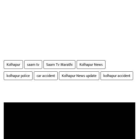
Kolhapur
saam tv
Saam Tv Marathi
Kolhapur News
kolhapur police
car accident
Kolhapur News update
kolhapur accident