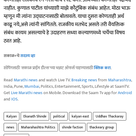
कोणताही राजकीय रंग नसल्याचे स्पष्ट केले. आमच्यात कोणतेही पक्षभेद
नाहीत. कुणाल पाटील यांच्याशी माझे कौटुंबिक संबंध आहेत. मोठा भाऊ
म्हणून मी त्यांना उद्घाटनासाठी बोलावले. याचा दुसरा कोणताही अर्थ
काढू नये,असे त्यांनी सांगितले. राजकीय मतभेद असले तरी वैयक्तिक
संबंध कायम असल्याचे हे उदाहरण सध्या कल्याणमध्ये चर्चेचा विषय
ठरत आहे.
सकाळ+चे
सदस्य व्हा
शॉपिंगसाठी 'सकाळ प्राईम डील्स'च्या भन्नाट ऑफर्स पाहण्यासाठी
क्लिक करा
.
Read
Marathi news
and watch Live TV.
Breaking news
from
Maharashtra
,
India, Pune,
Mumbai
, Politics, Entertainment, Sports, Lifestyle at SaamTV.
Get
Live Marathi news
on Mobile. Download the Saam Tv app for
Android
and
IOS
.
Kalyan
Ekanath Shinde
political
kalyan east
Uddhav Thackaray
news
Maharahashtra Politics
shinde faction
thackeary group