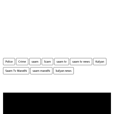
Police
Crime
saam
Scam
saam tv
saam tv news
Kalyan
Saam Tv Marathi
saam marathi
kalyan news