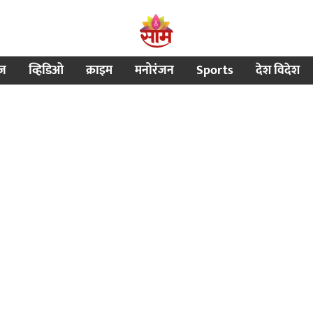
ीज
व्हिडिओ
क्राइम
मनोरंजन
Sports
देश विदेश