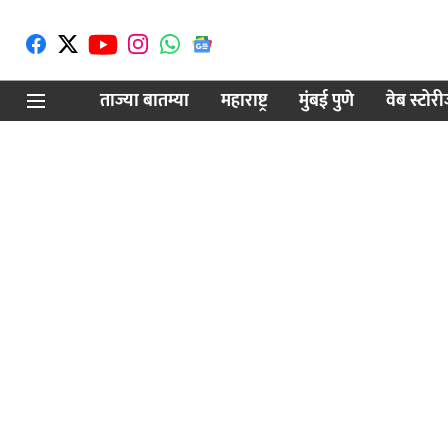
ताज्या बातम्या
महाराष्ट्र
मुंबई पुणे
वेब स्टोर