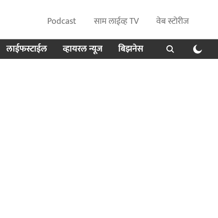
Podcast
साम लाईव्ह TV
वेब स्टोरीज
लाईफस्टाईल
व्हायरल न्यूज
बिझनेस