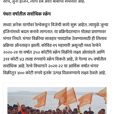
साचे, जुनी इंजिन, त्यांचे डबे अशा बाबींचा समावेश आहे.
पंधरा वर्षातील सर्वाधिक स्‍क्रॅप
सध्या अनेक मार्गांवर रेल्वेकडून विजेची कामे सुरू आहेत. त्यामुळे जुन्या
इंजिनांमध्ये बदल करावे लागतात. या प्रक्रियेदरम्यान मोठ्या प्रमाणावर
भंगार निघते. भंगार विक्रीचा व्यवहार पारदर्शक ठेवण्यासाठी ही लिलाव
प्रक्रिया ऑनलाइन झाली. कोविड-१९ महामारी असूनही मध्य रेल्वेने
२०२०-२१ या वर्षात ३५० कोटींचे स्क्रॅप विक्रीचे लक्ष्य ओलांडले आणि
३९१ कोटी ४३ लाख रुपयांचे स्क्रॅप विकले आहे, जे गेल्या १५ वर्षांतील
सर्वाधिक आहे. रेल्वे विभागाने २०२१-२२ या आर्थिक वर्षात भंगार
विक्रीतून ४०० कोटी रुपये इतके उत्पन्न मिळवण्याचे लक्ष्य ठेवले आहे.