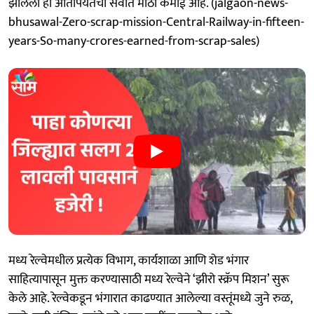
झालेली ही आतापर्यंतची सर्वांत मोठी कमाई आहे. (jalgaon-news-
bhusawal-Zero-scrap-mission-Central-Railway-in-fifteen-
years-So-many-crores-earned-from-scrap-sales)
मध्य रेल्वेमधील प्रत्येक विभाग, कार्यशाळा आणि शेड भंगार
साहित्यापासून मुक्त करण्यासाठी मध्य रेल्वेने ‘झीरो स्क्रॅप मिशन’ सुरू
केले आहे. रेल्वेकडून भंगारात काढण्यात आलेल्या वस्तूंमध्ये जुने रुळ,