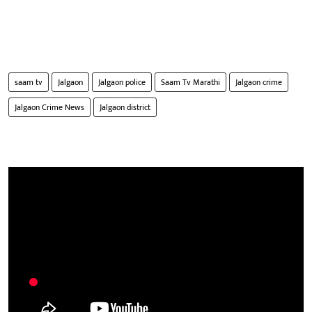
saam tv
Jalgaon
Jalgaon police
Saam Tv Marathi
Jalgaon crime
Jalgaon Crime News
Jalgaon district