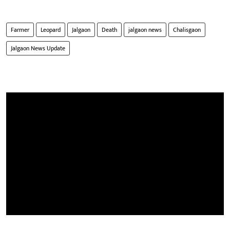
Farmer
Leopard
Jalgaon
Death
jalgaon news
Chalisgaon
Jalgaon News Update