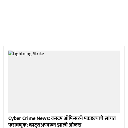
Cyber Crime News: कस्टम ऑफिसरने पकडल्याचे सांगत
फसवणूक; व्हाट्सअपवरून झाली ओळख