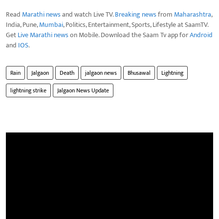
Read
Marathi news
and watch Live TV.
Breaking news
from
Maharashtra
,
India, Pune,
Mumbai
, Politics, Entertainment, Sports, Lifestyle at SaamTV.
Get
Live Marathi news
on Mobile. Download the Saam Tv app for
Android
and
IOS
.
Rain
Jalgaon
Death
jalgaon news
Bhusawal
Lightning
lightning strike
Jalgaon News Update