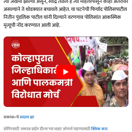
त्या जखमी झाल्या असून, रवींद्र तळेले हे त्या महिलांपासून काही अंतरावर
असल्याने ते थोडक्यात बचावले आहेत. या घटनेची फिर्याद पोलिसपाटील
नितीन पुंडलिक पाटील यांनी दिल्याने वरणगाव पोलिसांत आकस्मिक
मृत्यूची नोंद करण्यात आली आहे.
सकाळ+चे
सदस्य व्हा
शॉपिंगसाठी 'सकाळ प्राईम डील्स'च्या भन्नाट ऑफर्स पाहण्यासाठी
क्लिक करा
.