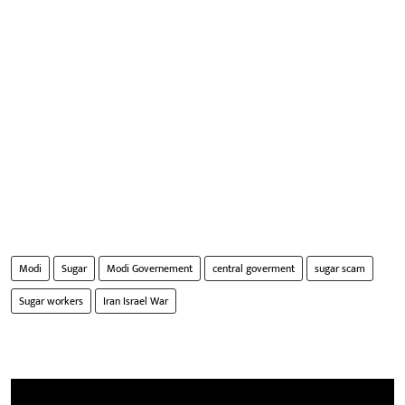
Modi
Sugar
Modi Governement
central goverment
sugar scam
Sugar workers
Iran Israel War