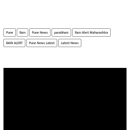
Pune
Rain
Pune News
parabhani
Rain Alert Maharashtra
RAIN ALERT
Pune News Latest
Latest News