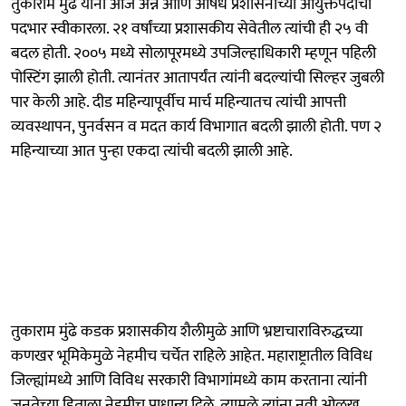
तुकाराम मुंढे यांनी आज अन्न आणि औषध प्रशासनाच्या आयुक्तपदाचा
पदभार स्वीकारला. २१ वर्षांच्या प्रशासकीय सेवेतील त्यांची ही २५ वी
बदल होती. २००५ मध्ये सोलापूरमध्ये उपजिल्हाधिकारी म्हणून पहिली
पोस्टिंग झाली होती. त्यानंतर आतापर्यंत त्यांनी बदल्यांची सिल्हर जुबली
पार केली आहे. दीड महिन्यापूर्वीच मार्च महिन्यातच त्यांची आपत्ती
व्यवस्थापन, पुनर्वसन व मदत कार्य विभागात बदली झाली होती. पण २
महिन्याच्या आत पुन्हा एकदा त्यांची बदली झाली आहे.
तुकाराम मुंढे कडक प्रशासकीय शैलीमुळे आणि भ्रष्टाचाराविरुद्धच्या
कणखर भूमिकेमुळे नेहमीच चर्चेत राहिले आहेत. महाराष्ट्रातील विविध
जिल्ह्यांमध्ये आणि विविध सरकारी विभागांमध्ये काम करताना त्यांनी
जनतेच्या हिताला नेहमीच प्राधान्य दिले. त्यामुळे त्यांना नवी ओळख