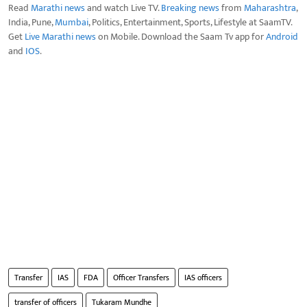
Read
Marathi news
and watch Live TV.
Breaking news
from
Maharashtra
,
India, Pune,
Mumbai
, Politics, Entertainment, Sports, Lifestyle at SaamTV.
Get
Live Marathi news
on Mobile. Download the Saam Tv app for
Android
and
IOS
.
Transfer
IAS
FDA
Officer Transfers
IAS officers
transfer of officers
Tukaram Mundhe