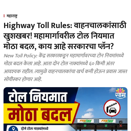
महाराष्ट्र
Highway Toll Rules: वाहनचालकांसाठी
खुशखबर! महामार्गावरील टोल नियमात
मोठा बदल, काय आहे सरकारचा प्लॅन?
New Toll Policy: केंद्र सरकारकडून महामार्गावरच्या टोन नियमांमध्ये
मोठा बदल केला आहे. आता दोन टोल नाक्यांमध्ये ६० किमी अंतर
आवश्यक राहील. त्यामुळे वाहनचालकांचा खर्च कमी होऊन प्रवास जास्त
सोयीस्कर होणार आहे.