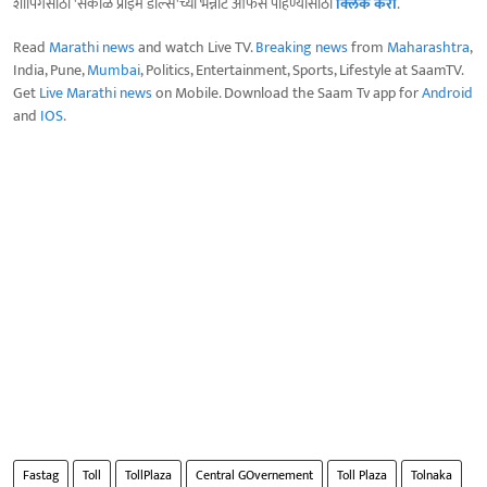
शॉपिंगसाठी 'सकाळ प्राईम डील्स'च्या भन्नाट ऑफर्स पाहण्यासाठी
क्लिक करा
.
Read
Marathi news
and watch Live TV.
Breaking news
from
Maharashtra
,
India, Pune,
Mumbai
, Politics, Entertainment, Sports, Lifestyle at SaamTV.
Get
Live Marathi news
on Mobile. Download the Saam Tv app for
Android
and
IOS
.
Fastag
Toll
TollPlaza
Central GOvernement
Toll Plaza
Tolnaka