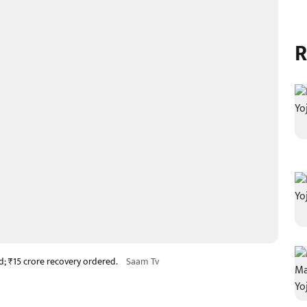
R
 ₹15 crore recovery ordered.
Saam Tv