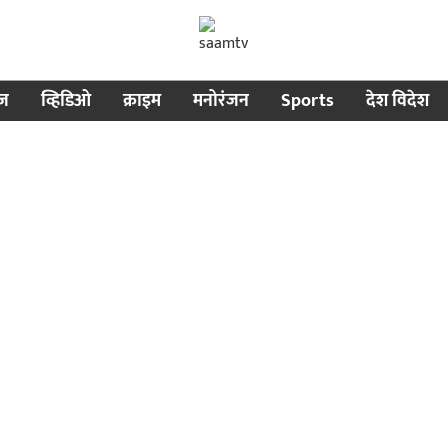
ीज
व्हिडिओ
क्राइम
मनोरंजन
Sports
देश विदेश