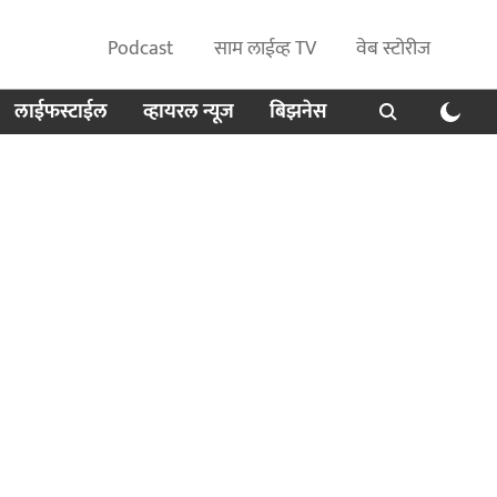
Podcast
साम लाईव्ह TV
वेब स्टोरीज
लाईफस्टाईल
व्हायरल न्यूज
बिझनेस