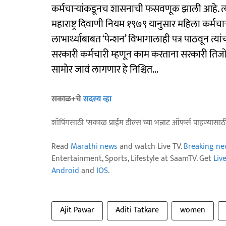
कर्मचाऱ्यांकडूनच शासनाची फसवणूक झाली आहे. त्याम
महाराष्ट्र दिवाणी नियम १९७९ यानुसार महिला कर्म
लाभार्थ्यांबाबत ‘पेन्शन’ विभागालाही पत्र पाठवून त्
सरकारी कर्मचारी म्हणून काम करताना सरकारी तिजोर
सामोर जावं लागणार हे निश्चित...
सकाळ+चे
सदस्य व्हा
शॉपिंगसाठी 'सकाळ प्राईम डील्स'च्या भन्नाट ऑफर्स पाहण्यासा
Read
Marathi news
and watch Live TV.
Breaking ne
Entertainment, Sports, Lifestyle at SaamTV. Get
Liv
Android
and
IOS
.
Ajit Pawar
Aditi Tatkare
women