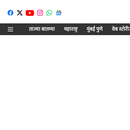
ताज्या बातम्या
महाराष्ट्र
मुंबई पुणे
वेब स्टोर