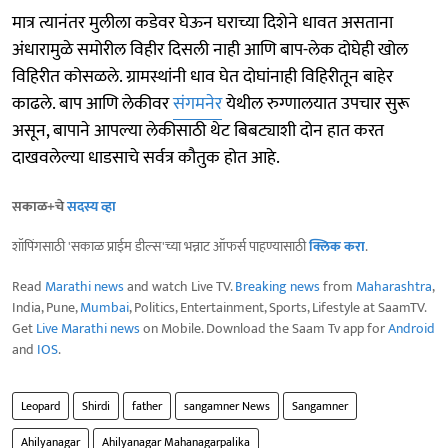
मात्र त्यानंतर मुलीला कडेवर घेऊन घराच्या दिशेने धावत असताना
अंधारामुळे समोरील विहीर दिसली नाही आणि बाप-लेक दोघेही खोल
विहिरीत कोसळले. ग्रामस्थांनी धाव घेत दोघांनाही विहिरीतून बाहेर
काढले. बाप आणि लेकीवर
संगमनेर
येथील रुग्णालयात उपचार सुरू
असून, बापाने आपल्या लेकीसाठी थेट बिबट्याशी दोन हात करत
दाखवलेल्या धाडसाचे सर्वत्र कौतुक होत आहे.
सकाळ+चे
सदस्य व्हा
शॉपिंगसाठी 'सकाळ प्राईम डील्स'च्या भन्नाट ऑफर्स पाहण्यासाठी
क्लिक करा
.
Read
Marathi news
and watch Live TV.
Breaking news
from
Maharashtra
,
India, Pune,
Mumbai
, Politics, Entertainment, Sports, Lifestyle at SaamTV.
Get
Live Marathi news
on Mobile. Download the Saam Tv app for
Android
and
IOS
.
Leopard
Shirdi
father
sangamner News
Sangamner
Ahilyanagar
Ahilyanagar Mahanagarpalika