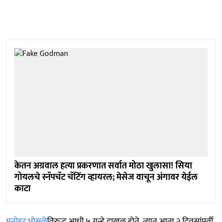
केतन अग्रवाल हत्या प्रकरणात सर्वात मोठा खुलासा! सिया
गोयलचे स्नॅपचॅट चॅटिंग व्हायरल; मेसेज वाचून अंगावर येईल
काटा
मनोहर भोसले
विरुद्ध आधी ५ गुन्हे दाखल होते, त्यात आता २ दिवसांपूर्वी