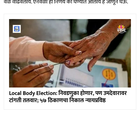
वेळ वाढवलाय. ऐनवेळी हा निर्णय का घेण्यात आलाय हे जाणून घेऊ.
Local Body Election: निवडणुका होणार, पण उमदेवारावर
टांगती तलवार; ५७ ठिकाणचा निकाल न्यायप्रविष्ठ