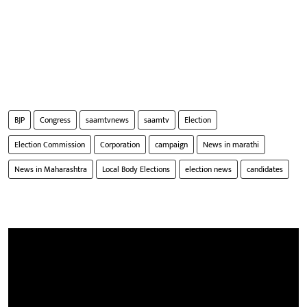
BJP
Congress
saamtvnews
saamtv
Election
Election Commission
Corporation
campaign
News in marathi
News in Maharashtra
Local Body Elections
election news
candidates