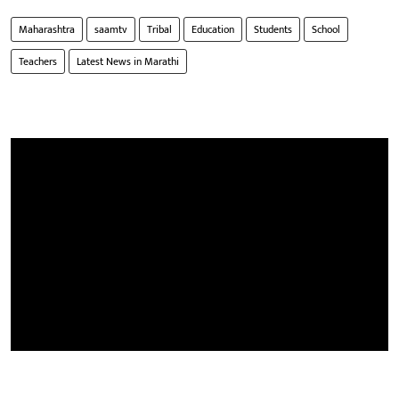
Maharashtra
saamtv
Tribal
Education
Students
School
Teachers
Latest News in Marathi