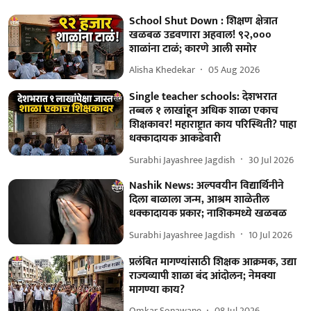
School Shut Down : शिक्षण क्षेत्रात
खळबळ उडवणारा अहवाल! ९२,०००
शाळांना टाळं; कारणे आली समोर
Alisha Khedekar
05 Aug 2026
Single teacher schools: देशभरात
तब्बल १ लाखांहून अधिक शाळा एकाच
शिक्षकावर! महाराष्ट्रात काय परिस्थिती? पाहा
धक्कादायक आकडेवारी
Surabhi Jayashree Jagdish
30 Jul 2026
Nashik News: अल्पवयीन विद्यार्थिनीने
दिला बाळाला जन्म, आश्रम शाळेतील
धक्कादायक प्रकार; नाशिकमध्ये खळबळ
Surabhi Jayashree Jagdish
10 Jul 2026
प्रलंबित मागण्यांसाठी शिक्षक आक्रमक, उद्या
राज्यव्यापी शाळा बंद आंदोलन; नेमक्या
मागण्या काय?
Omkar Sonawane
08 Jul 2026