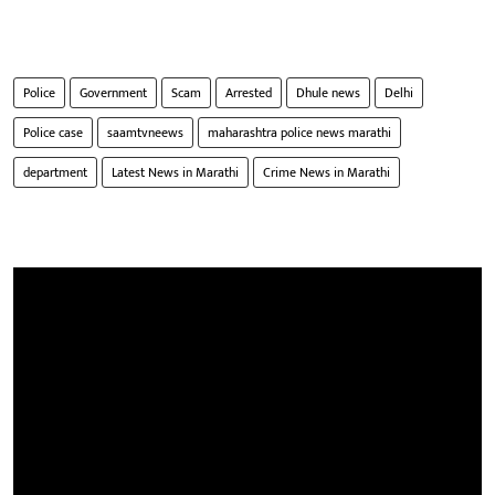
Police
Government
Scam
Arrested
Dhule news
Delhi
Police case
saamtvneews
maharashtra police news marathi
department
Latest News in Marathi
Crime News in Marathi