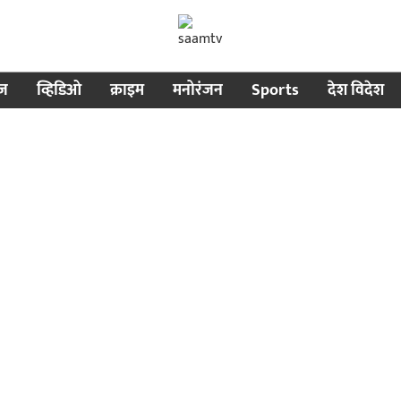
ीज
व्हिडिओ
क्राइम
मनोरंजन
Sports
देश विदेश