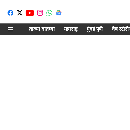
ताज्या बातम्या
महाराष्ट्र
मुंबई पुणे
वेब स्टोर