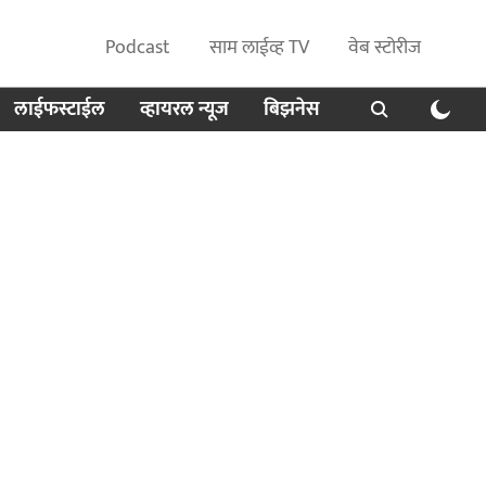
Podcast
साम लाईव्ह TV
वेब स्टोरीज
लाईफस्टाईल
व्हायरल न्यूज
बिझनेस