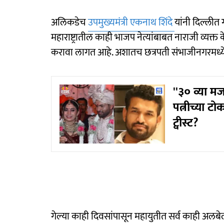
अलिकडेच
उपमुख्यमंत्री एकनाथ शिंदे
यांनी दिल्लीत ग
महाराष्ट्रातील काही भाजप नेत्यांबाबत नाराजी व्यक
करावा लागत आहे. अशातच छत्रपती संभाजीनगरमध्य
''३० व्या म
पत्नीच्या टो
ट्वीस्ट?
गेल्या काही दिवसांपासून महायुतीत सर्व काही अलबे