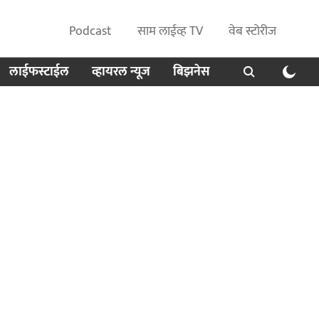
Podcast
साम लाईव्ह TV
वेब स्टोरीज
लाईफस्टाईल
व्हायरल न्यूज
बिझनेस