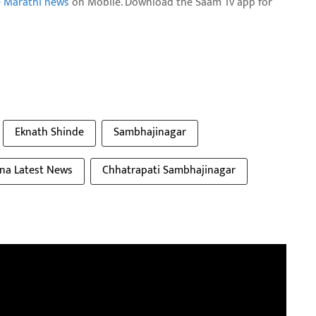
e Marathi news
on Mobile. Download the Saam Tv app for
Eknath Shinde
Sambhajinagar
ena Latest News
Chhatrapati Sambhajinagar