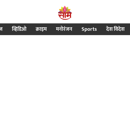
ीज
व्हिडिओ
क्राइम
मनोरंजन
Sports
देश विदेश