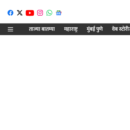
ताज्या बातम्या
महाराष्ट्र
मुंबई पुणे
वेब स्टोर