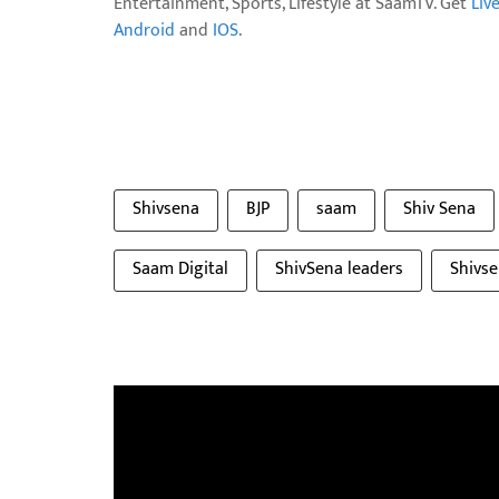
Entertainment, Sports, Lifestyle at SaamTV. Get
Liv
Android
and
IOS
.
Shivsena
BJP
saam
Shiv Sena
Saam Digital
ShivSena leaders
Shivs