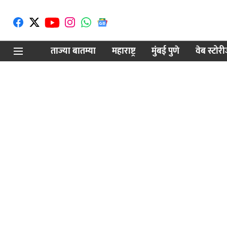
ताज्या बातम्या
महाराष्ट्र
मुंबई पुणे
वेब स्टोर