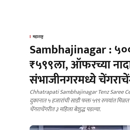
महाराष्ट्र
Sambhajinagar : ५०००
₹५९९ला, ऑफरच्या नादात
संभाजीनगरमध्ये चेंगराचे
Chhatrapati Sambhajinagar Tenz Saree Centre 
दुकानात ५ हजारांची साडी फक्त ५९९ रुपयांत मिळत अस
चेंगराचेंगरीत ३ महिला बेशुद्ध पडल्या.