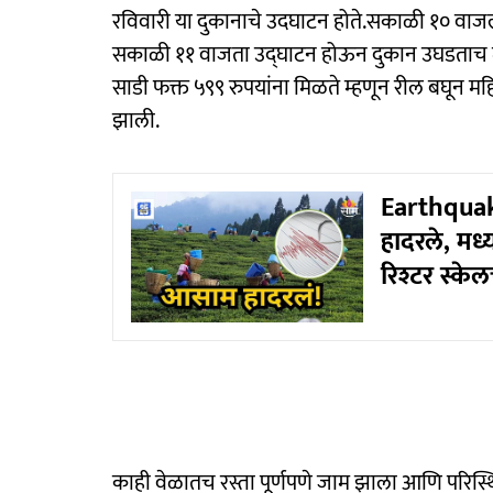
रविवारी या दुकानाचे उदघाटन होते.सकाळी १० वाजल्या
सकाळी ११ वाजता उद्घाटन होऊन दुकान उघडताच मह
साडी फक्त ५९९ रुपयांना मिळते म्हणून रील बघून महिल
झाली.
Earthquake
हादरले, मध्
रिश्टर स्केल
काही वेळातच रस्ता पूर्णपणे जाम झाला आणि परिस्थिती