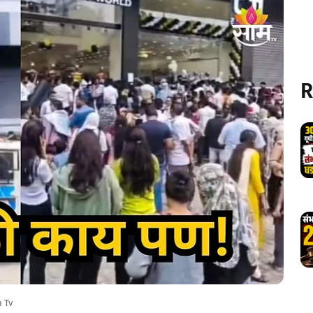
R
 Tv