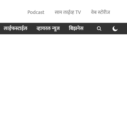
Podcast
साम लाईव्ह TV
वेब स्टोरीज
लाईफस्टाईल
व्हायरल न्यूज
बिझनेस