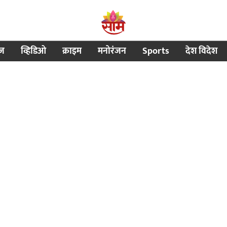
ीज
व्हिडिओ
क्राइम
मनोरंजन
Sports
देश विदेश