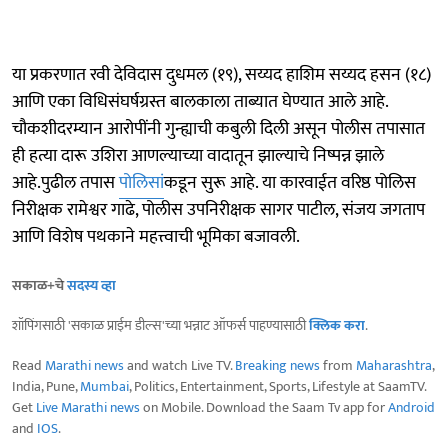
या प्रकरणात रवी देविदास दुधमल (१९), सय्यद हाशिम सय्यद हसन (१८)
आणि एका विधिसंघर्षग्रस्त बालकाला ताब्यात घेण्यात आले आहे.
चौकशीदरम्यान आरोपींनी गुन्ह्याची कबुली दिली असून पोलीस तपासात
ही हत्या दारू उशिरा आणल्याच्या वादातून झाल्याचे निष्पन्न झाले
आहे.पुढील तपास
पोलिसां
कडून सुरू आहे. या कारवाईत वरिष्ठ पोलिस
निरीक्षक रामेश्वर गाढे, पोलीस उपनिरीक्षक सागर पाटील, संजय जगताप
आणि विशेष पथकाने महत्त्वाची भूमिका बजावली.
सकाळ+चे
सदस्य व्हा
शॉपिंगसाठी 'सकाळ प्राईम डील्स'च्या भन्नाट ऑफर्स पाहण्यासाठी
क्लिक करा
.
Read
Marathi news
and watch Live TV.
Breaking news
from
Maharashtra
,
India, Pune,
Mumbai
, Politics, Entertainment, Sports, Lifestyle at SaamTV.
Get
Live Marathi news
on Mobile. Download the Saam Tv app for
Android
and
IOS
.