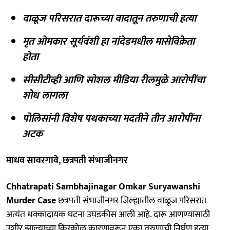
वाळूज परिसरात दारूच्या वादातून तरुणाची हत्या
मृत ओमकार सूर्यवंशी हा नांदेडमधील मासेविक्रेता
होता
सीसीटीव्ही आणि सोशल मीडिया रीलमुळे आरोपींचा
शोध लागला
पोलिसांनी विशेष पथकाच्या मदतीने तीन आरोपींना
अटक
माधव सावरगावे, छत्रपती संभाजीनगर
Chhatrapati Sambhajinagar Omkar Suryawanshi
Murder Case
छत्रपती संभाजीनगर जिल्ह्यातील वाळूज परिसरात
अत्यंत धक्कादायक घटना उघडकीस आली आहे. दारू आणण्यासाठी
उशीर झाल्याच्या किरकोळ कारणावरून एका तरुणाची निर्घृण हत्या