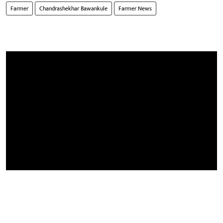
Farmer
Chandrashekhar Bawankule
Farmer News