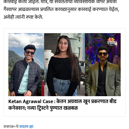
कारवाई केली जाईल. मात्र, या सवलतीचा व्यावसायिक वापर अथवा
गैरवापर आढळल्यास प्रचलित कायद्यानुसार कारवाई करण्यात येईल,
असेही त्यांनी स्पष्ट केले.
Ketan Agrawal Case : केतन अग्रवाल खून प्रकरणात बीड
कनेक्शन; नव्या ट्विस्टने पुण्यात खळबळ
सकाळ+चे
सदस्य व्हा