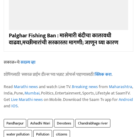
Palghar Fishing Ban : मासेमारी बंदीचा कालावधी
वाढवा,मच्छीमारांची सरकारला मागणी; जाणून घ्या कारण
सकाळ+चे
सदस्य व्हा
शॉपिंगसाठी 'सकाळ प्राईम डील्स'च्या भन्नाट ऑफर्स पाहण्यासाठी
क्लिक करा
.
Read
Marathi news
and watch Live TV.
Breaking news
from
Maharashtra
,
India, Pune,
Mumbai
, Politics, Entertainment, Sports, Lifestyle at SaamTV.
Get
Live Marathi news
on Mobile. Download the Saam Tv app for
Android
and
IOS
.
Pandharpur
Ashadhi Wari
Devotees
Chandrabhaga river
water pollution
Pollution
citizens