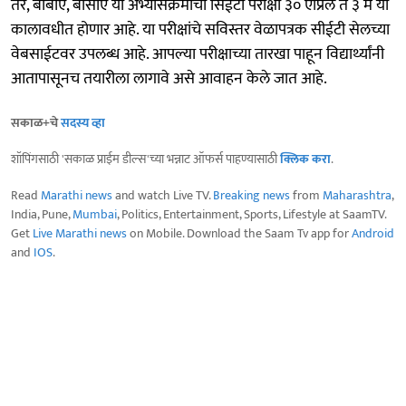
तर, बीबीए, बीसीए या अभ्यासक्रमाची सिईटी परीक्षा ३० एप्रिल ते ३ मे या
कालावधीत होणार आहे. या परीक्षांचे सविस्तर वेळापत्रक सीईटी सेलच्या
वेबसाईटवर उपलब्ध आहे. आपल्या परीक्षाच्या तारखा पाहून विद्यार्थ्यांनी
आतापासूनच तयारीला लागावे असे आवाहन केले जात आहे.
सकाळ+चे
सदस्य व्हा
शॉपिंगसाठी 'सकाळ प्राईम डील्स'च्या भन्नाट ऑफर्स पाहण्यासाठी
क्लिक करा
.
Read
Marathi news
and watch Live TV.
Breaking news
from
Maharashtra
,
India, Pune,
Mumbai
, Politics, Entertainment, Sports, Lifestyle at SaamTV.
Get
Live Marathi news
on Mobile. Download the Saam Tv app for
Android
and
IOS
.