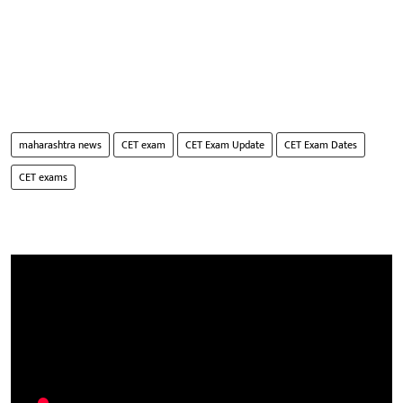
maharashtra news
CET exam
CET Exam Update
CET Exam Dates
CET exams