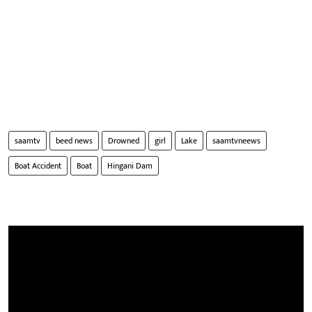
saamtv
beed news
Drowned
girl
Lake
saamtvneews
Boat Accident
Boat
Hingani Dam