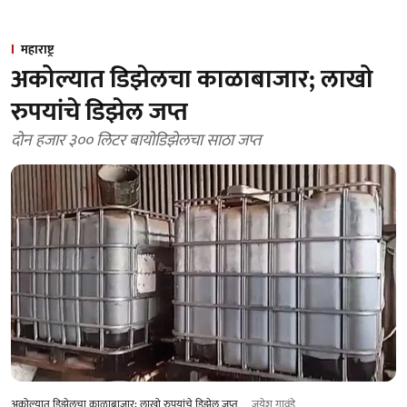
महाराष्ट्र
अकोल्यात डिझेलचा काळाबाजार; लाखो
रुपयांचे डिझेल जप्त
दोन हजार ३०० लिटर बायोडिझेलचा साठा जप्त
अकोल्यात डिझेलचा काळाबाजार; लाखो रुपयांचे डिझेल जप्त
जयेश गावंडे