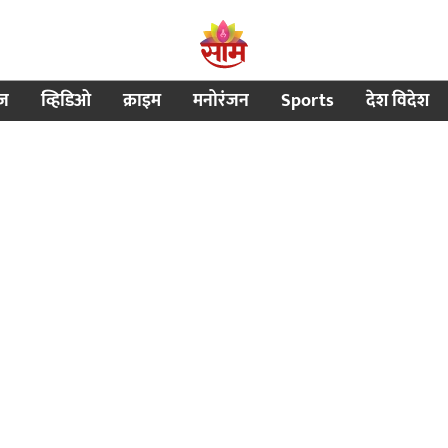
ीज
व्हिडिओ
क्राइम
मनोरंजन
Sports
देश विदेश