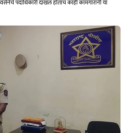
शिवसेनेचे पदाधिकारी दाखल होताच काही कामगारांनी या