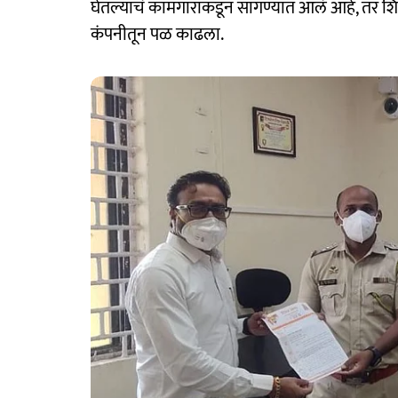
घेतल्याचं कामगारांकडून सांगण्यात आलं आहे, तर 
कंपनीतून पळ काढला.