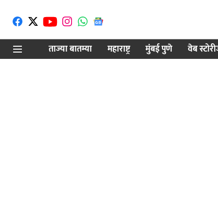
ताज्या बातम्या
महाराष्ट्र
मुंबई पुणे
वेब स्टोर