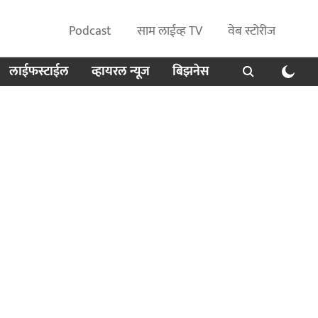
Podcast
साम लाईव्ह TV
वेब स्टोरीज
लाईफस्टाईल
व्हायरल न्यूज
बिझनेस