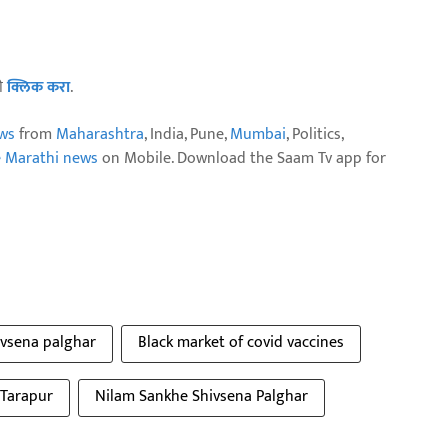
ठी
क्लिक करा
.
ws
from
Maharashtra
, India, Pune,
Mumbai
, Politics,
e Marathi news
on Mobile. Download the Saam Tv app for
ivsena palghar
Black market of covid vaccines
Tarapur
Nilam Sankhe Shivsena Palghar