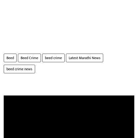
Beed
Beed Crime
beed crime
Latest Marathi News
beed crime news