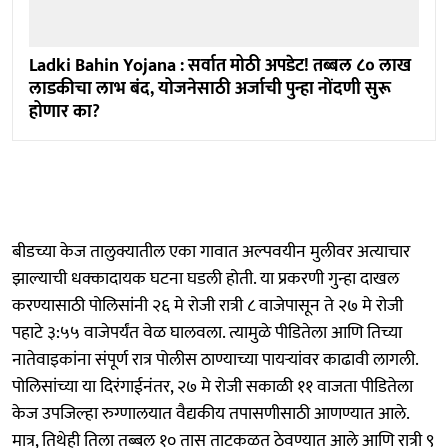
Ladki Bahin Yojana : सर्वात मोठी अपडेट! तब्बल ८० लाख
लाडकीचा लाभ बंद, योजनेसाठी अर्जाची पुन्हा नोंदणी सुरू
होणार का?
बीडच्या केज तालुक्यातील एका गावात अल्पवयीन मुलीवर अत्याचार
झाल्याची धक्कादायक घटना घडली होती. या प्रकरणी गुन्हा दाखल
करण्यासाठी पोलिसांनी २६ मे रोजी रात्री ८ वाजेपासून ते २७ मे रोजी
पहाटे ३:५५ वाजेपर्यंत वेळ घालवला. त्यामुळे पीडितेला आणि तिच्या
नातेवाइकांना संपूर्ण रात्र पोलीस ठाण्याच्या पायऱ्यांवर काढावी लागली.
पोलिसांच्या या दिरंगाईनंतर, २७ मे रोजी सकाळी ११ वाजता पीडितेला
केज उपजिल्हा रुग्णालयात वैद्यकीय तपासणीसाठी आणण्यात आले.
मात्र, तिथेही तिला तब्बल १० तास ताटकळत ठेवण्यात आले आणि रात्री ९