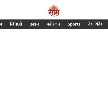
ीज
व्हिडिओ
क्राइम
मनोरंजन
Sports
देश विदेश