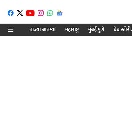
ताज्या बातम्या
महाराष्ट्र
मुंबई पुणे
वेब स्टोर