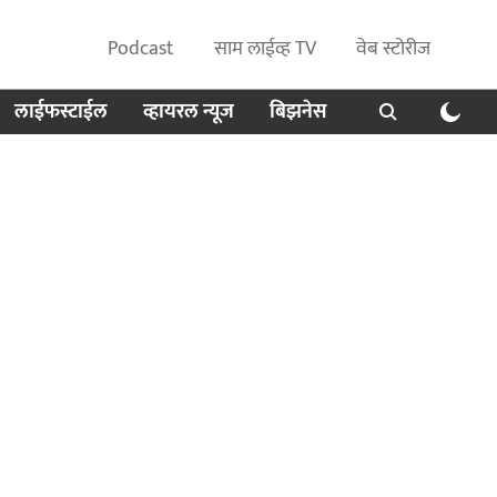
Podcast
साम लाईव्ह TV
वेब स्टोरीज
लाईफस्टाईल
व्हायरल न्यूज
बिझनेस