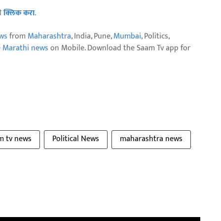
ठी
क्लिक करा
.
ws
from
Maharashtra
, India, Pune,
Mumbai
, Politics,
e Marathi news
on Mobile. Download the Saam Tv app for
m tv news
Political News
maharashtra news