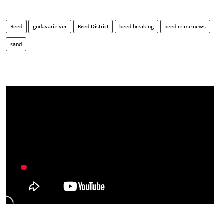
Beed
godavari river
Beed District
beed breaking
beed crime news
sand