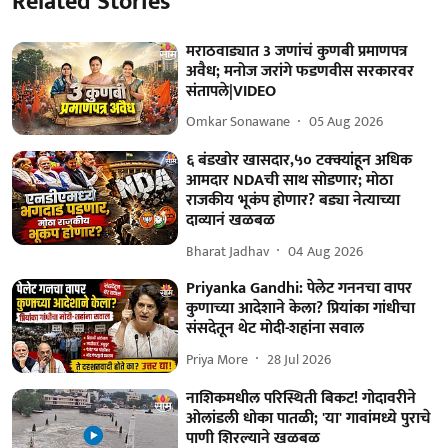
Related Stories
मराठवाड्यात 3 जणांचं कुणबी प्रमाणपत्र
अवैध; मनोज जरांगे फडणवीस सरकारवर
संतापले|VIDEO
Omkar Sonawane
05 Aug 2026
६ बंडखोर खासदार,५० टक्क्यांहून अधिक
आमदार NDAची साथ सोडणार; मोठा
राजकीय भूकंप होणार? बड्या नेत्याच्या
दाव्यानं खळबळ
Bharat Jadhav
04 Aug 2026
Priyanka Gandhi: पेलेट गननचा वापर
कुणाच्या आदेशाने केला? प्रियांका गांधीचा
संसदेतून थेट मोदी-शहांना सवाल
Priya More
28 Jul 2026
नाशिकमधील परिस्थिती बिकट! गोदावरीने
ओलांडली धोका पातळी; 'या' गावांमध्ये पुराचे
पाणी शिरल्याने खळबळ