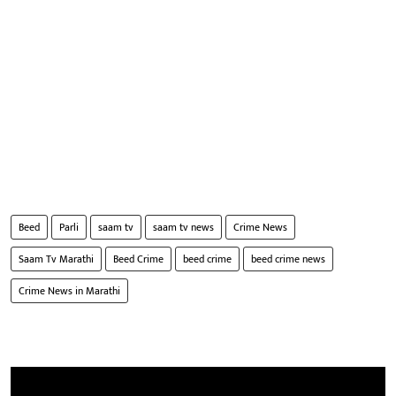
Beed
Parli
saam tv
saam tv news
Crime News
Saam Tv Marathi
Beed Crime
beed crime
beed crime news
Crime News in Marathi