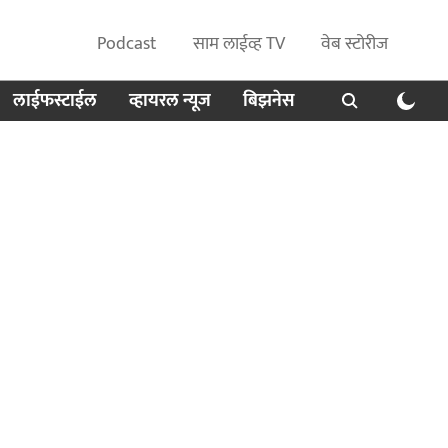
Podcast
साम लाईव्ह TV
वेब स्टोरीज
लाईफस्टाईल
व्हायरल न्यूज
बिझनेस