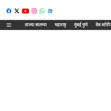
ताज्या बातम्या
महाराष्ट्र
मुंबई पुणे
वेब स्टोर