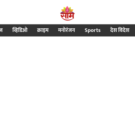
ीज
व्हिडिओ
क्राइम
मनोरंजन
Sports
देश विदेश