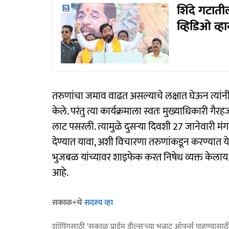
शिंदे गटाती
व्हिडिओ व्ह
तरुणांचा जमाव वाढत असल्याचे लक्षात घेऊन त्यांनी 
केले. परंतु त्या कार्यक्रमाला स्वतः मुख्याधिकारी गैरहज
लाट पसरली. त्यामुळे दुसऱ्या दिवशी 27 जानेवारी 
देण्यात यावा, अशी विचारणा तरुणांकडून करण्यात येत
भुजबळ यांच्यावर शाइफेक करत निषेध व्यक्त केलाय
आहे.
सकाळ+चे
सदस्य व्हा
शॉपिंगसाठी 'सकाळ प्राईम डील्स'च्या भन्नाट ऑफर्स पाहण्यासा