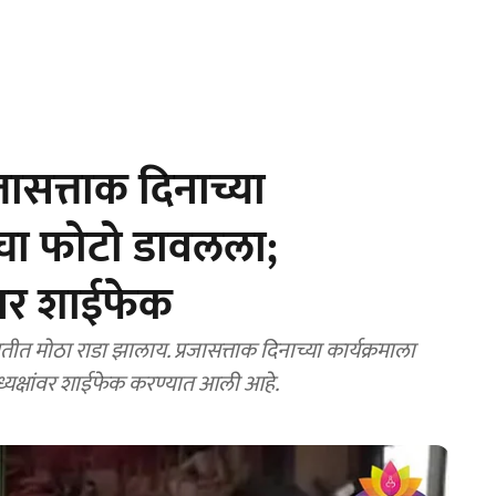
जासत्ताक दिनाच्या
ांचा फोटो डावलला;
ांवर शाईफेक
ध्यक्षांवर शाईफेक करण्यात आली आहे.