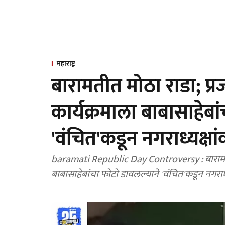
महाराष्ट्र
बारामतीत मोठा राडा; प्र
कार्यक्रमाला बाबासाहेब
'वंचित'कडून नगराध्यक्ष
baramati Republic Day Controversy : बारामतीत मोठा राडा झालाय. प्रजासत्ताक दिनाच्या कार्यक्रमाला
बाबासाहेबांचा फोटो डावलल्याने 'वंचित'कडून नगरा