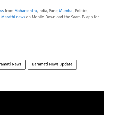
ws
from
Maharashtra
, India, Pune,
Mumbai
, Politics,
e Marathi news
on Mobile. Download the Saam Tv app for
ramati News
Baramati News Update