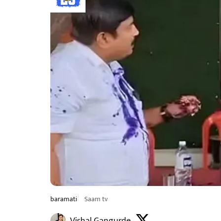
baramati
Saam tv