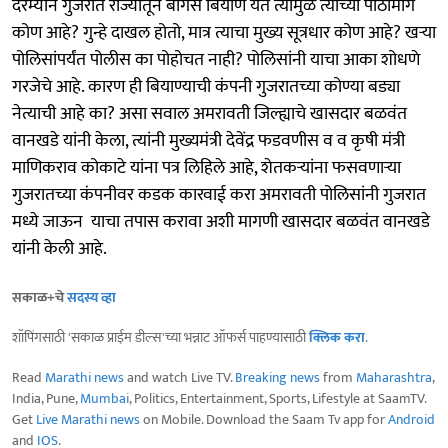
दरम्यान गुजरात राज्यातून बोगस बियाणे येतं त्यामुळे त्याच्या पाठीमागे
कोण आहे? गुन्हे दाखल होतो, मात्र त्याचा मुख्य सूत्रधार कोण आहे? खऱ्या
पोलिसांपर्यंत पोलीस का पोहोचत नाही? पोलिसांनी याचा आका शोधणे
गरजेचे आहे. कारण ही बियाण्याची कंपनी गुजरातच्या कोण्या बड्या
नेत्याची आहे का? असा सवाल अमरावती जिल्ह्याचे खासदार बळवंत
वानखडे यांनी केला, त्यांनी मुख्यमंत्री देवेंद्र फडवणीस व व कृषी मंत्री
माणिकराव कोकाटे यांना पत्र लिहिले आहे, शेतकऱ्यांना फसवणाऱ्या
गुजरातच्या कंपनीवर कडक कारवाई करा अमरावती पोलिसांनी गुजरात
मध्ये जाऊन याचा तपास करावा अशी मागणी खासदार बळवंत वानखडे
यांनी केली आहे.
सकाळ+चे
सदस्य व्हा
शॉपिंगसाठी 'सकाळ प्राईम डील्स'च्या भन्नाट ऑफर्स पाहण्यासाठी
क्लिक करा
.
Read
Marathi news
and watch Live TV.
Breaking news
from
Maharashtra
,
India, Pune,
Mumbai
, Politics, Entertainment, Sports, Lifestyle at SaamTV.
Get
Live Marathi news
on Mobile. Download the Saam Tv app for
Android
and
IOS
.