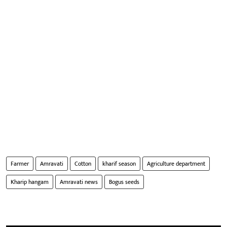
Farmer
Amravati
Cotton
kharif season
Agriculture department
Kharip hangam
Amravati news
Bogus seeds