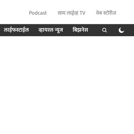
Podcast
साम लाईव्ह TV
वेब स्टोरीज
लाईफस्टाईल
व्हायरल न्यूज
बिझनेस