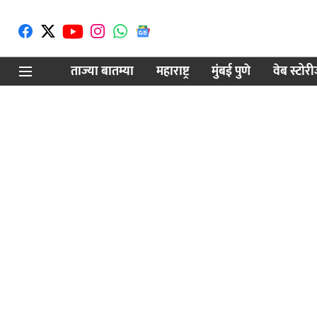
ताज्या बातम्या
महाराष्ट्र
मुंबई पुणे
वेब स्टोर