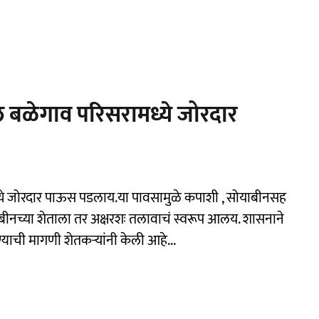
ल बळेगाव परिसरामध्ये जोरदार
्ये जोरदार पाऊस पडलाय.या पावसामुळे कपाशी , सोयाबीनसह
च्या शेताला तर अक्षरशः तलावाचं स्वरूप आलय. शासनाने
ाची मागणी शेतकऱ्यांनी केली आहे...