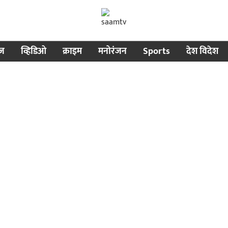
ीज
व्हिडिओ
क्राइम
मनोरंजन
Sports
देश विदेश