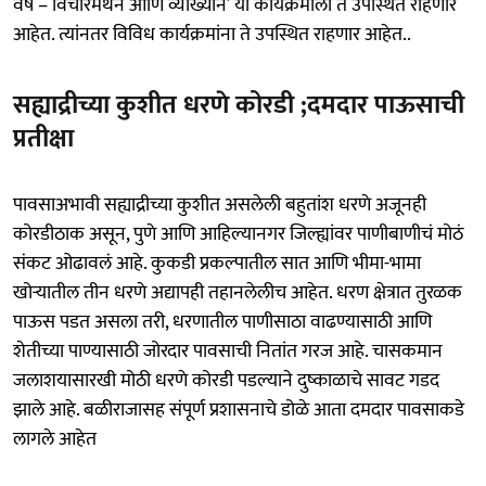
वर्षे – विचारमंथन आणि व्याख्याने’ या कार्यक्रमाला ते उपस्थित राहणार
आहेत. त्यांनतर विविध कार्यक्रमांना ते उपस्थित राहणार आहेत..
सह्याद्रीच्या कुशीत धरणे कोरडी ;दमदार पाऊसाची
प्रतीक्षा
पावसाअभावी सह्याद्रीच्या कुशीत असलेली बहुतांश धरणे अजूनही
कोरडीठाक असून, पुणे आणि आहिल्यानगर जिल्ह्यांवर पाणीबाणीचं मोठं
संकट ओढावलं आहे. कुकडी प्रकल्पातील सात आणि भीमा-भामा
खोऱ्यातील तीन धरणे अद्यापही तहानलेलीच आहेत. धरण क्षेत्रात तुरळक
पाऊस पडत असला तरी, धरणातील पाणीसाठा वाढण्यासाठी आणि
शेतीच्या पाण्यासाठी जोरदार पावसाची नितांत गरज आहे. चासकमान
जलाशयासारखी मोठी धरणे कोरडी पडल्याने दुष्काळाचे सावट गडद
झाले आहे. बळीराजासह संपूर्ण प्रशासनाचे डोळे आता दमदार पावसाकडे
लागले आहेत