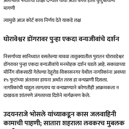
आरोपीला फाशीची शिक्षा देण्यात यावी अशी केली होती कुटुंबीयांनी
मागणी
त्यामुळे आज कोर्ट काय निर्णय देते याकडे लक्ष
घोरावेश्वर डोंगरावर पुन्हा एकदा वन्यजीवांचे दर्शन
निसर्गाच्या सानिध्यात वसलेल्या मावळ तालुक्यातील पुरातन घोरावडेश्वर
डोंगरावर पुन्हा एकदा वन्यजीवांचे मनमोहक दर्शन घडले आहे. सकाळच्या
मॉर्निंग वॉकसाठी गेलेल्या देहूरोड-विकासनगर येथील नागरिकांना अवघ्या
१५ फुटांच्या अंतरावर हायना अर्थात तरस हा वन्यप्राणी दिसला.
नागरिकांची चाहूल लागताच या वन्यप्राण्याने कोणतीही आक्रमकता न
दाखवता शांतपणे जंगलाच्या दिशेने मार्गक्रमण केले.
उदयनराजे भोसले यांच्याकडून कास जलवाहिनी
कामाची पाहणी; सातारा शहराला लवकरच मुबलक