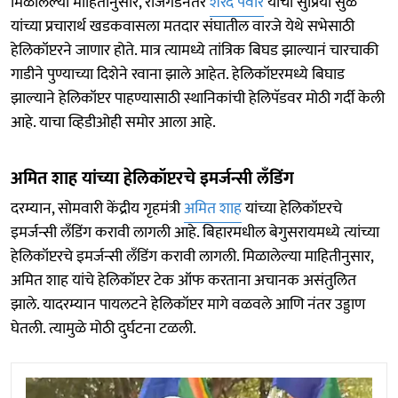
मिळालेल्या माहितीनुसार, राजगडनंतर
शरद पवार
यांची सुप्रिया सुळे
यांच्या प्रचारार्थ खडकवासला मतदार संघातील वारजे येथे सभेसाठी
हेलिकॉप्टरने जाणार होते. मात्र त्यामध्ये तांत्रिक बिघड झाल्यानं चारचाकी
गाडीने पुण्याच्या दिशेने रवाना झाले आहेत. हेलिकॉप्टरमध्ये बिघाड
झाल्याने हेलिकॉप्टर पाहण्यासाठी स्थानिकांची हेलिपॅडवर मोठी गर्दी केली
आहे. याचा व्हिडीओही समोर आला आहे.
अमित शाह यांच्या हेलिकॉप्टरचे इमर्जन्सी लँडिंग
दरम्यान, सोमवारी केंद्रीय गृहमंत्री
अमित शाह
यांच्या हेलिकॉप्टरचे
इमर्जन्सी लँडिंग करावी लागली आहे. बिहारमधील बेगुसरायमध्ये त्यांच्या
हेलिकॉप्टरचे इमर्जन्सी लँडिंग करावी लागली. मिळालेल्या माहितीनुसार,
अमित शाह यांचे हेलिकॉप्टर टेक ऑफ करताना अचानक असंतुलित
झाले. यादरम्यान पायलटने हेलिकॉप्टर मागे वळवले आणि नंतर उड्डाण
घेतली. त्यामुळे मोठी दुर्घटना टळली.