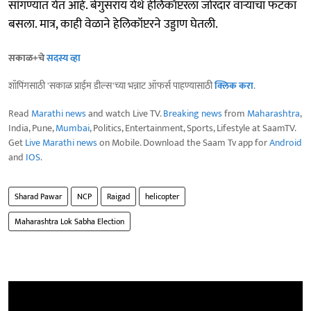
सांगण्यात येत आहे. बेगुसराय येथे हेलिकॉप्टरला जोरदार वाऱ्याचा फटका
बसला. मात्र, काही वेळाने हेलिकॉप्टरने उड्डाण घेतली.
सकाळ+चे
सदस्य व्हा
शॉपिंगसाठी 'सकाळ प्राईम डील्स'च्या भन्नाट ऑफर्स पाहण्यासाठी
क्लिक करा
.
Read
Marathi news
and watch Live TV.
Breaking news
from
Maharashtra
,
India, Pune,
Mumbai
, Politics, Entertainment, Sports, Lifestyle at SaamTV.
Get
Live Marathi news
on Mobile. Download the Saam Tv app for
Android
and
IOS
.
Sharad Pawar
NCP
Raigad
helicopter
Maharashtra Lok Sabha Election