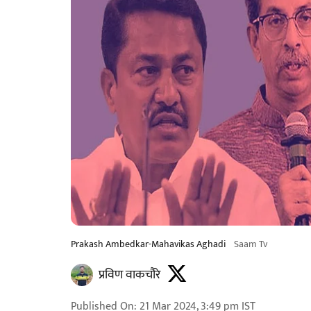
Prakash Ambedkar-Mahavikas Aghadi
Saam Tv
प्रविण वाकचौरे
Published On
:
21 Mar 2024, 3:49 pm
IST