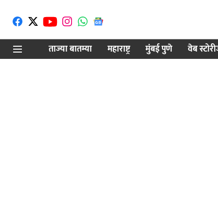
ताज्या बातम्या
महाराष्ट्र
मुंबई पुणे
वेब स्टोर