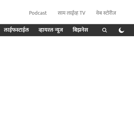
Podcast
साम लाईव्ह TV
वेब स्टोरीज
लाईफस्टाईल
व्हायरल न्यूज
बिझनेस