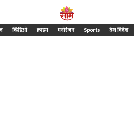
ीज
व्हिडिओ
क्राइम
मनोरंजन
Sports
देश विदेश