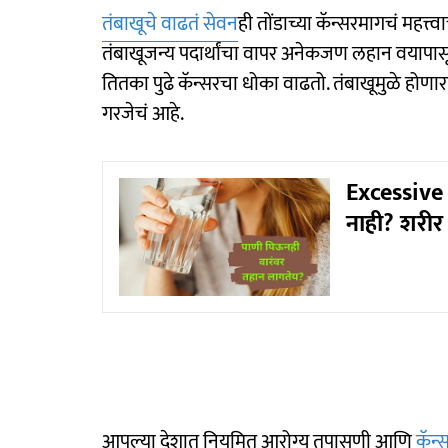
तंबाखूचे वाढतं सेवन
ही तोंडाच्या कॅन्सरमागचं महत्त
तंबाखूजन्य पदार्थांचा वापर अनेकजण लहान वयापास
तितका पुढे कॅन्सरचा धोका वाढतो. तंबाखूमुळे होणारा
गरजेचं आहे.
Excessive
नाही? शरीर
आपल्या देशात नियमित आरोग्य तपासणी आणि
कॅन्