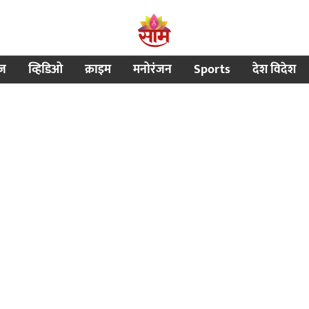
ीज
व्हिडिओ
क्राइम
मनोरंजन
Sports
देश विदेश