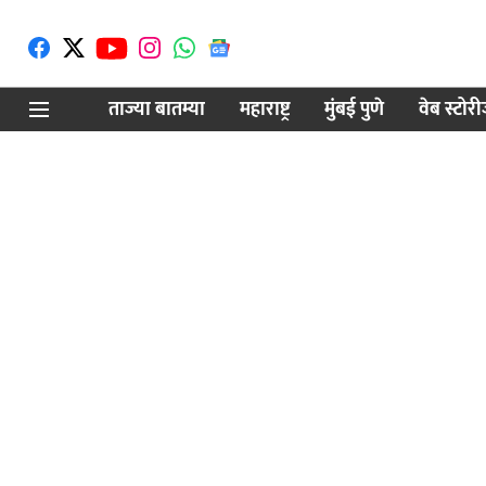
ताज्या बातम्या
महाराष्ट्र
मुंबई पुणे
वेब स्टोर