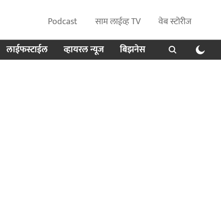
Podcast
साम लाईव्ह TV
वेब स्टोरीज
लाईफस्टाईल
व्हायरल न्यूज
बिझनेस