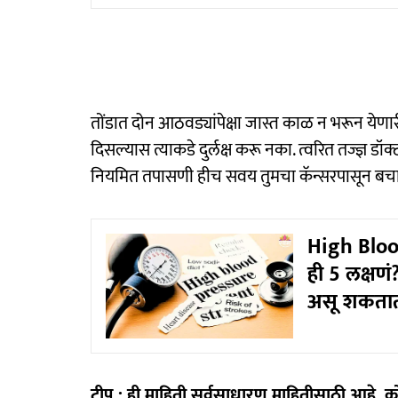
तोंडात दोन आठवड्यांपेक्षा जास्त काळ न भरून येण
दिसल्यास त्याकडे दुर्लक्ष करू नका. त्वरित तज्ज्ञ डॉ
नियमित तपासणी हीच सवय तुमचा कॅन्सरपासून बच
High Blood
ही 5 लक्षणं
असू शकता
टीप : ही माहिती सर्वसाधारण माहितीसाठी आहे. कोण