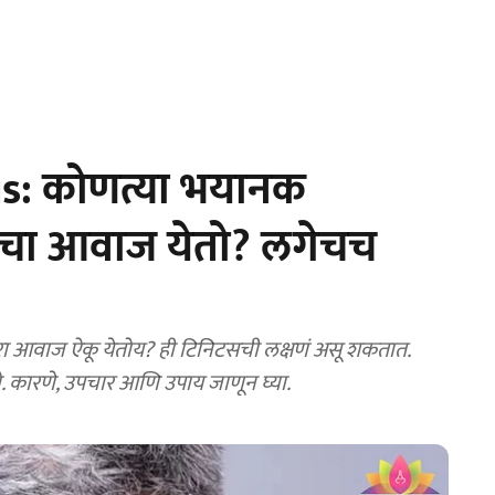
s: कोणत्या भयानक
टीचा आवाज येतो? लगेचच
रा आवाज ऐकू येतोय? ही टिनिटसची लक्षणं असू शकतात.
ो. कारणे, उपचार आणि उपाय जाणून घ्या.