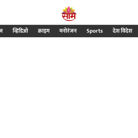
ीज
व्हिडिओ
क्राइम
मनोरंजन
Sports
देश विदेश