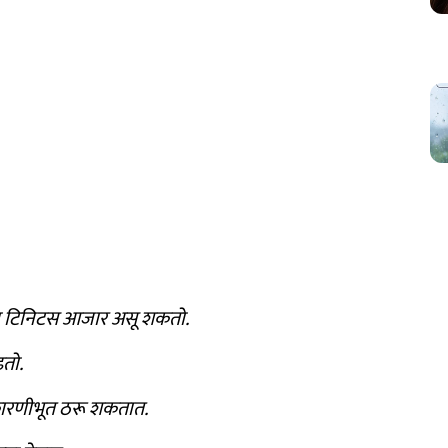
ा टिनिटस आजार असू शकतो.
ढतो.
कारणीभूत ठरू शकतात.