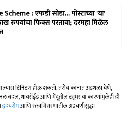
 Scheme : एफडी सोडा... पोस्टाच्या 'या'
ाख रुपयांचा फिक्स परतावा; दरमहा मिळेल
ाज
्माण झाल्यास टिनिटस होऊ शकतो. तसेच कानात अडथळा येणे,
ोनल बदल, थायरॉईड आणि मेंदूतील ट्यूमर या कारणांमुळेही ही
े
हृदयरोग
आणि रक्ताभिसरणातील अडचणीसुद्धा