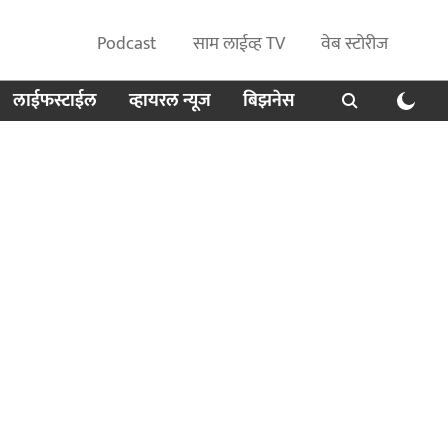
Podcast
साम लाईव्ह TV
वेब स्टोरीज
लाईफस्टाईल
व्हायरल न्यूज
बिझनेस