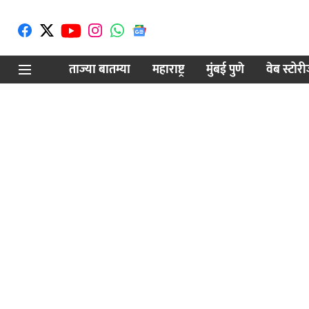
ताज्या बातम्या
महाराष्ट्र
मुंबई पुणे
वेब स्टोर